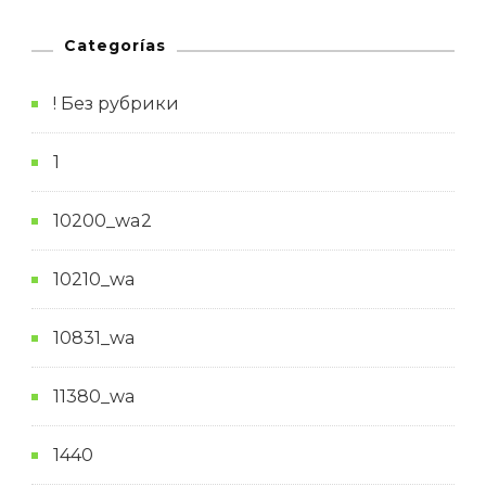
Categorías
! Без рубрики
1
10200_wa2
10210_wa
10831_wa
11380_wa
1440