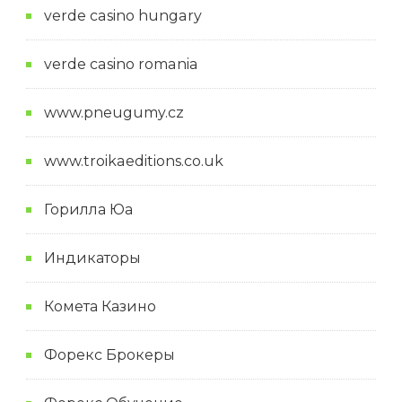
verde casino hungary
verde casino romania
www.pneugumy.cz
www.troikaeditions.co.uk
Горилла Юа
Индикаторы
Комета Казино
Форекс Брокеры