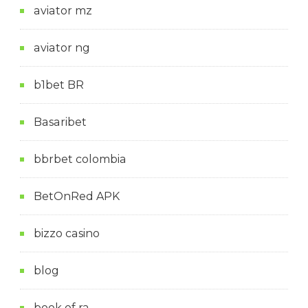
aviator mz
aviator ng
b1bet BR
Basaribet
bbrbet colombia
BetOnRed APK
bizzo casino
blog
book of ra