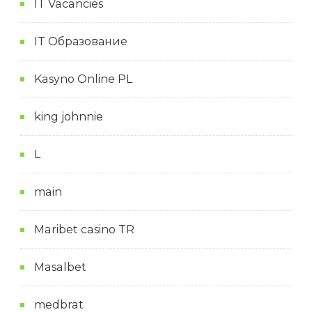
IT Vacancies
IT Образование
Kasyno Online PL
king johnnie
L
main
Maribet casino TR
Masalbet
medbrat