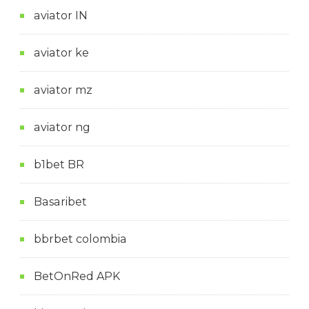
aviator IN
aviator ke
aviator mz
aviator ng
b1bet BR
Basaribet
bbrbet colombia
BetOnRed APK