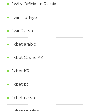
1WIN Official In Russia
1win Turkiye
1winRussia
1xbet arabic
1xbet Casino AZ
1xbet KR
1xbet pt
1xbet russia