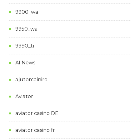
9900_wa
9950_wa
9990_tr
AI News
ajutorcainiro
Aviator
aviator casino DE
aviator casino fr