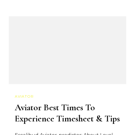
Kolay
Ve
Hızlı
Erişim
Rehberi
AVIATOR
Aviator Best Times To
Experience Timesheet & Tips