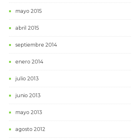
mayo 2015
abril 2015
septiembre 2014
enero 2014
julio 2013
junio 2013
mayo 2013
agosto 2012