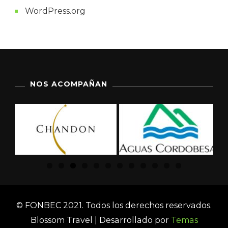
WordPress.org
NOS ACOMPAÑAN
© FONBEC 2021. Todos los derechos reservados.
Blossom Travel | Desarrollado por
Temas