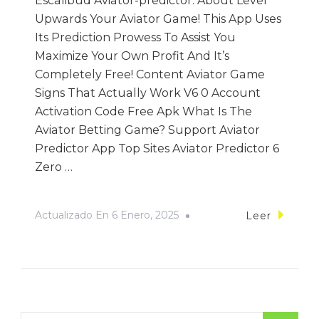
Escalibud Aviator-predictor: About Level
Upwards Your Aviator Game! This App Uses
Its Prediction Prowess To Assist You
Maximize Your Own Profit And It’s
Completely Free! Content Aviator Game
Signs That Actually Work V6 0 Account
Activation Code Free Apk What Is The
Aviator Betting Game? Support Aviator
Predictor App Top Sites Aviator Predictor 6
Zero …
Actualizado En
6 Enero, 2025
Leer