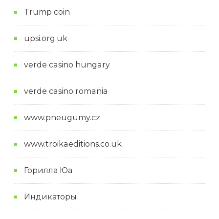
Trump coin
upsi.org.uk
verde casino hungary
verde casino romania
www.pneugumy.cz
www.troikaeditions.co.uk
Горилла Юа
Индикаторы