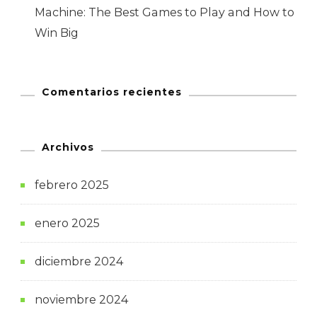
Machine: The Best Games to Play and How to
Win Big
Comentarios recientes
Archivos
febrero 2025
enero 2025
diciembre 2024
noviembre 2024