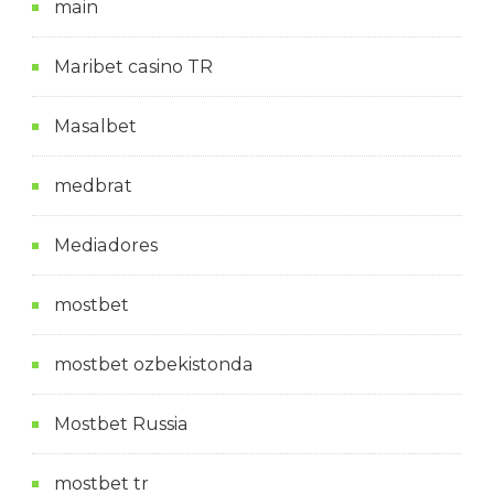
main
Maribet casino TR
Masalbet
medbrat
Mediadores
mostbet
mostbet ozbekistonda
Mostbet Russia
mostbet tr