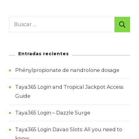
Buscar:
Entradas recientes
Phénylpropionate de nandrolone dosage
Taya365 Login and Tropical Jackpot Access
Guide
Taya365 Login – Dazzle Surge
Taya365 Login Davao Slots: All you need to
know