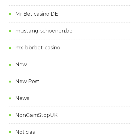
Mr Bet casino DE
mustang-schoenen.be
mx-bbrbet-casino
New
New Post
News
NonGamStopUK
Noticias