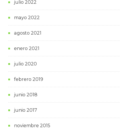
julio 2022
mayo 2022
agosto 2021
enero 2021
julio 2020
febrero 2019
junio 2018
junio 2017
noviembre 2015