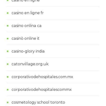
casino en ligne
casino en ligne fr
casino onlina ca
casinò online it
casino-glory india
catonvillage.org.uk
corporativodehospitales.com.mx
corporativodehospitalescommx
cosmetology school toronto