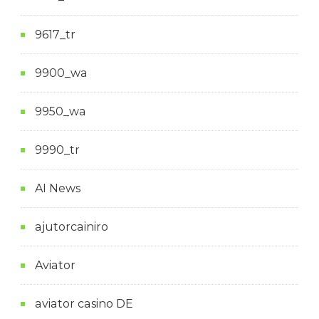
9617_tr
9900_wa
9950_wa
9990_tr
AI News
ajutorcainiro
Aviator
aviator casino DE