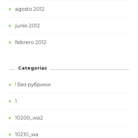
agosto 2012
junio 2012
febrero 2012
Categorías
! Без рубрики
1
10200_wa2
10210_wa