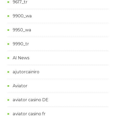
9617_tr
9900_wa
9950_wa
9990_tr
AI News
ajutorcainiro
Aviator
aviator casino DE
aviator casino fr