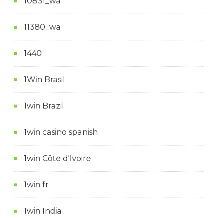
10831_wa
11380_wa
1440
1Win Brasil
1win Brazil
1win casino spanish
1win Côte d'Ivoire
1win fr
1win India