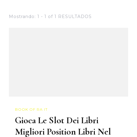
Mostrando: 1 - 1 of 1 RESULTADOS
BOOK OF RA IT
Gioca Le Slot Dei Libri
Migliori Position Libri Nel