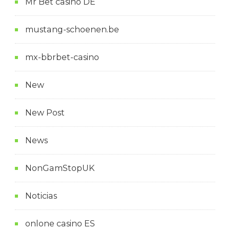
Mr Bet casino DE
mustang-schoenen.be
mx-bbrbet-casino
New
New Post
News
NonGamStopUK
Noticias
onlone casino ES