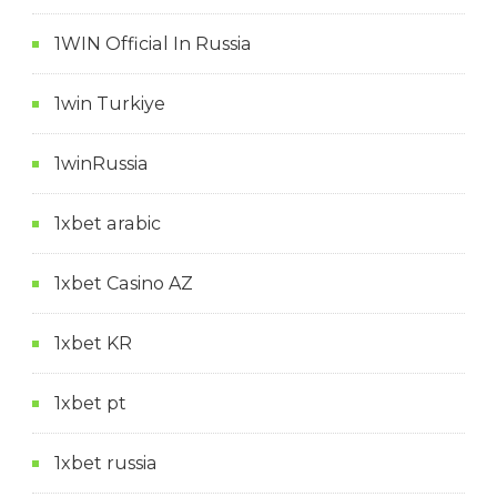
1WIN Official In Russia
1win Turkiye
1winRussia
1xbet arabic
1xbet Casino AZ
1xbet KR
1xbet pt
1xbet russia