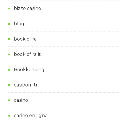
bizzo casino
blog
book of ra
book of ra it
Bookkeeping
casibom tr
casino
casino en ligne