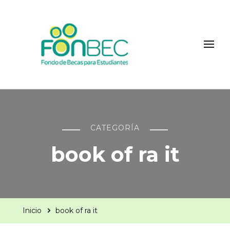
Fonbec
CATEGORÍA
book of ra it
Inicio
book of ra it