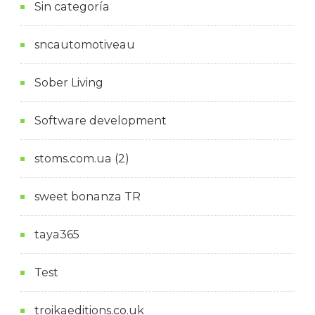
Sin categoría
sncautomotiveau
Sober Living
Software development
stoms.com.ua (2)
sweet bonanza TR
taya365
Test
troikaeditions.co.uk