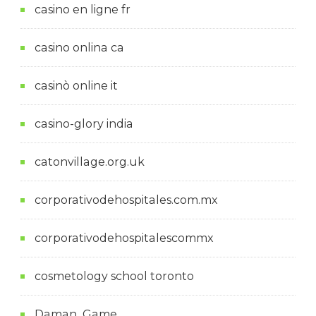
casino en ligne fr
casino onlina ca
casinò online it
casino-glory india
catonvillage.org.uk
corporativodehospitales.com.mx
corporativodehospitalescommx
cosmetology school toronto
Daman_Game