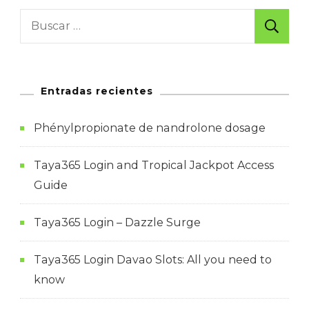
Buscar:
Entradas recientes
Phénylpropionate de nandrolone dosage
Taya365 Login and Tropical Jackpot Access
Guide
Taya365 Login – Dazzle Surge
Taya365 Login Davao Slots: All you need to
know