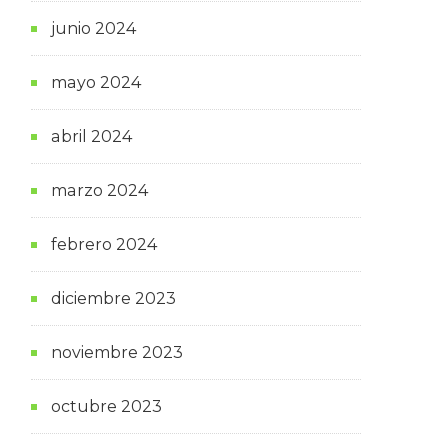
junio 2024
mayo 2024
abril 2024
marzo 2024
febrero 2024
diciembre 2023
noviembre 2023
octubre 2023