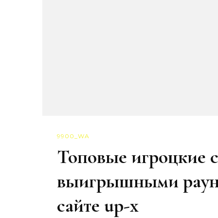
9900_WA
Топовые игроцкие 
выигрышными раун
сайте up-x