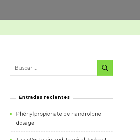
Buscar:
Entradas recientes
Phénylpropionate de nandrolone
dosage
Taya365 Login and Tropical Jackpot