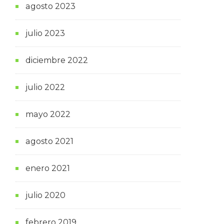
agosto 2023
julio 2023
diciembre 2022
julio 2022
mayo 2022
agosto 2021
enero 2021
julio 2020
febrero 2019