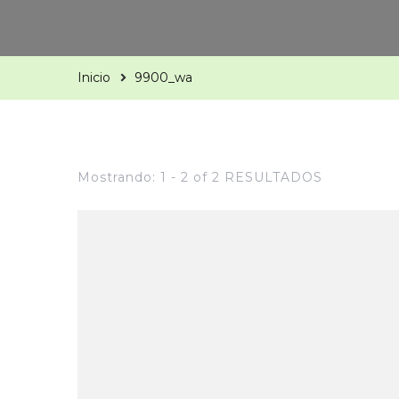
Inicio
9900_wa
Mostrando: 1 - 2 of 2 RESULTADOS