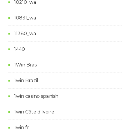
10210_wa
10831_wa
11380_wa
1440
1Win Brasil
1win Brazil
1win casino spanish
1win Côte d'Ivoire
1win fr