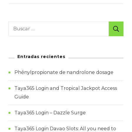
Коефіцієнт_14
Buscar:
Entradas recientes
Phénylpropionate de nandrolone dosage
Taya365 Login and Tropical Jackpot Access
Guide
Taya365 Login – Dazzle Surge
Taya365 Login Davao Slots: All you need to