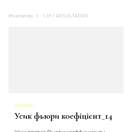
Mostrando: 1 - 1 of 1 RESULTADOS
MEDBRAT
Усик фьюри коефіцієнт_14