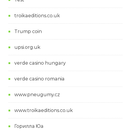
troikaeditions.co.uk
Trump coin
upsi.org.uk
verde casino hungary
verde casino romania
www.pneugumy.cz
www.troikaeditions.co.uk
Горилла Юа