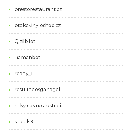
prestorestaurant.cz
ptakoviny-eshop.cz
Qizilbilet
Ramenbet
ready_1
resultadosganagol
ricky casino australia
s'ebals9