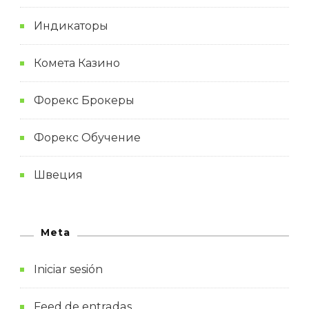
Индикаторы
Комета Казино
Форекс Брокеры
Форекс Обучение
Швеция
Meta
Iniciar sesión
Feed de entradas