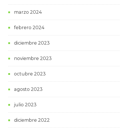
marzo 2024
febrero 2024
diciembre 2023
noviembre 2023
octubre 2023
agosto 2023
julio 2023
diciembre 2022