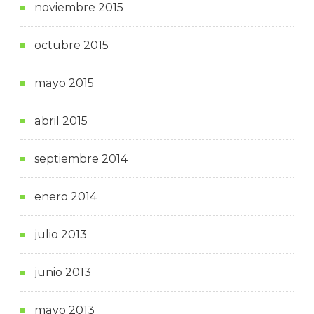
noviembre 2015
octubre 2015
mayo 2015
abril 2015
septiembre 2014
enero 2014
julio 2013
junio 2013
mayo 2013