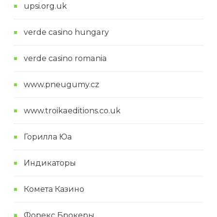
upsi.org.uk
verde casino hungary
verde casino romania
www.pneugumy.cz
www.troikaeditions.co.uk
Горилла Юа
Индикаторы
Комета Казино
Форекс Брокеры