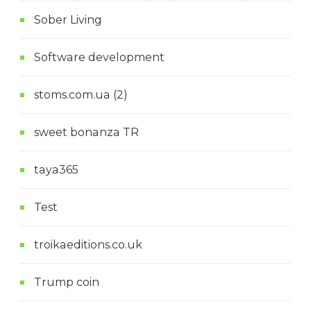
Sober Living
Software development
stoms.com.ua (2)
sweet bonanza TR
taya365
Test
troikaeditions.co.uk
Trump coin