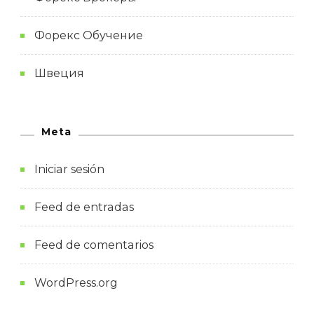
Форекс Обучение
Швеция
Meta
Iniciar sesión
Feed de entradas
Feed de comentarios
WordPress.org