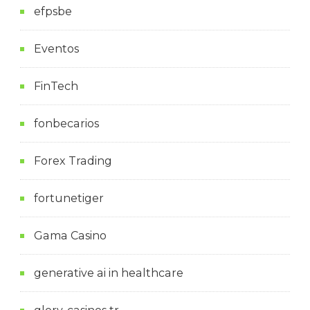
efpsbe
Eventos
FinTech
fonbecarios
Forex Trading
fortunetiger
Gama Casino
generative ai in healthcare