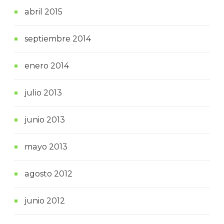
abril 2015
septiembre 2014
enero 2014
julio 2013
junio 2013
mayo 2013
agosto 2012
junio 2012