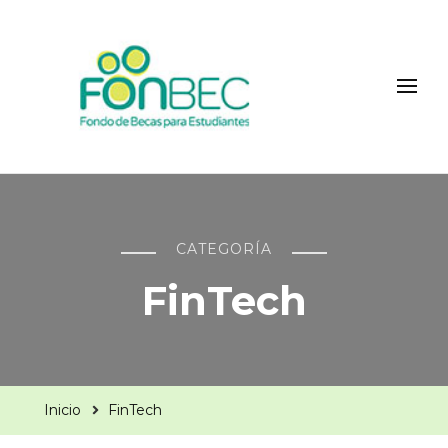
Fonbec
CATEGORÍA
FinTech
Inicio
FinTech