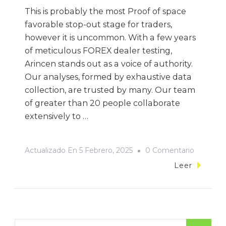
This is probably the most Proof of space
favorable stop-out stage for traders,
however it is uncommon. With a few years
of meticulous FOREX dealer testing,
Arincen stands out as a voice of authority.
Our analyses, formed by exhaustive data
collection, are trusted by many. Our team
of greater than 20 people collaborate
extensively to …
On
Actualizado En
5 Febrero, 2025
0 Comentario
9
Leer
Best
Ecn
Foreign
Forex
Buscar: