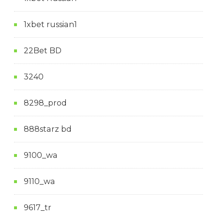
1xbet russian1
22Bet BD
3240
8298_prod
888starz bd
9100_wa
9110_wa
9617_tr