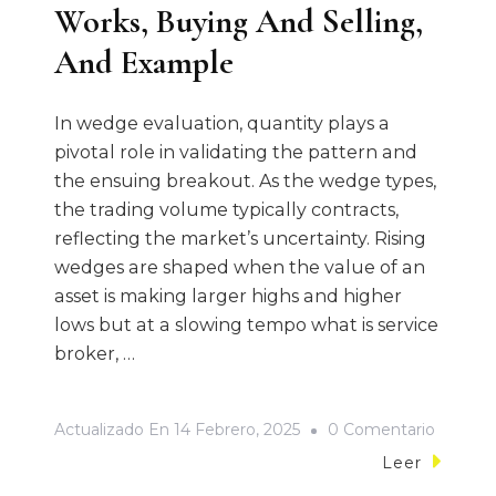
Works, Buying And Selling,
And Example
In wedge evaluation, quantity plays a
pivotal role in validating the pattern and
the ensuing breakout. As the wedge types,
the trading volume typically contracts,
reflecting the market’s uncertainty. Rising
wedges are shaped when the value of an
asset is making larger highs and higher
lows but at a slowing tempo what is service
broker, …
On
Actualizado En
14 Febrero, 2025
0 Comentario
Falling
Leer
Wedge