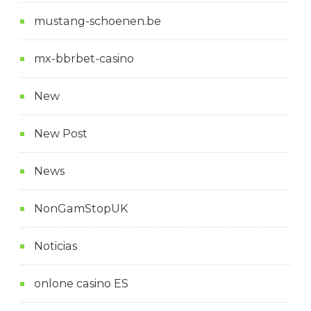
mustang-schoenen.be
mx-bbrbet-casino
New
New Post
News
NonGamStopUK
Noticias
onlone casino ES