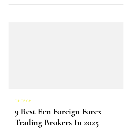
Pattern
Which
Means,
The
Method
It
Works,
Buying
And
Selling,
And
FINTECH
Exampl
9 Best Ecn Foreign Forex
Trading Brokers In 2025