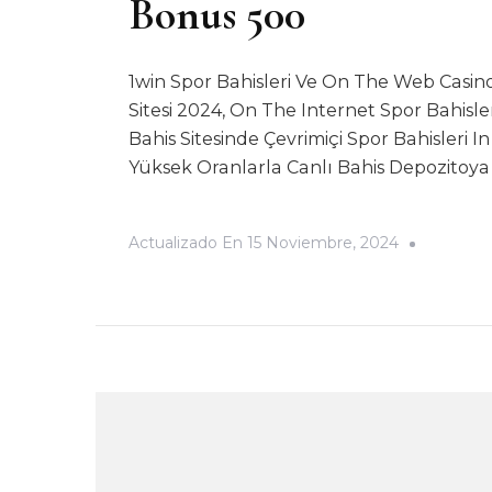
Bonus 500
1win Spor Bahisleri Ve On The Web Casin
Sitesi 2024, On The Internet Spor Bahisle
Bahis Sitesinde Çevrimiçi Spor Bahisleri In 
Yüksek Oranlarla Canlı Bahis Depozitoya
Actualizado En
15 Noviembre, 2024