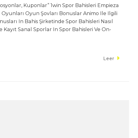
osyonlar, Kuponlar” 1win Spor Bahisleri Empieza
yunları Oyun Şovları Bonuslar Animo Ile Ilgili
usları In Bahis Şirketinde Spor Bahisleri Nasıl
e Kayıt Sanal Sporlar In Spor Bahisleri Ve On-
Leer