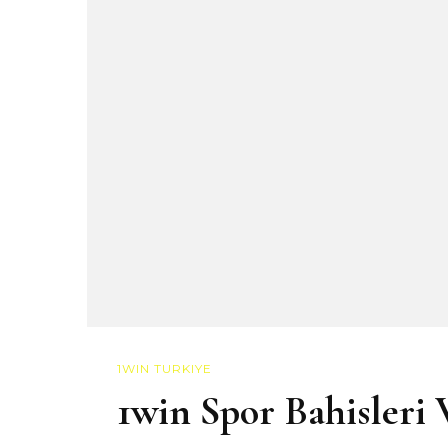
1WIN TURKIYE
1win Spor Bahisleri