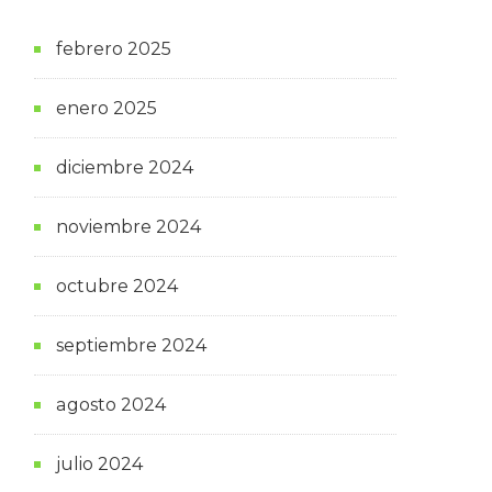
febrero 2025
enero 2025
diciembre 2024
noviembre 2024
octubre 2024
septiembre 2024
agosto 2024
julio 2024