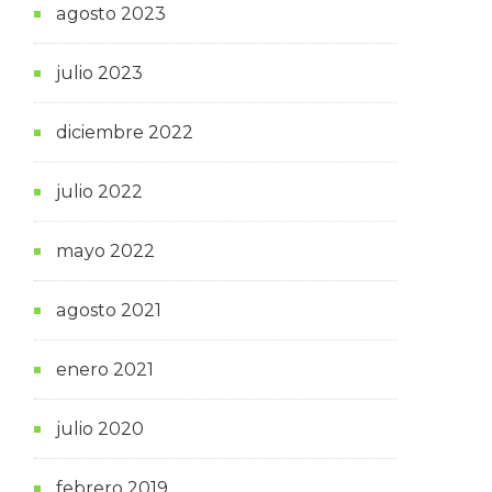
agosto 2023
julio 2023
diciembre 2022
julio 2022
mayo 2022
agosto 2021
enero 2021
julio 2020
febrero 2019