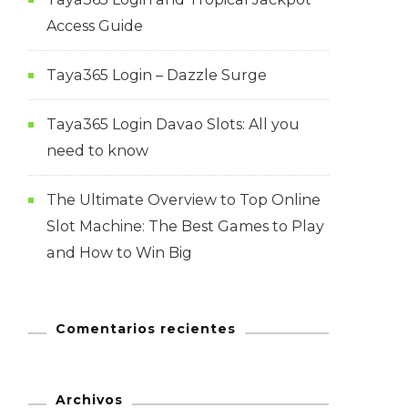
Access Guide
Taya365 Login – Dazzle Surge
Taya365 Login Davao Slots: All you
need to know
The Ultimate Overview to Top Online
Slot Machine: The Best Games to Play
and How to Win Big
Comentarios recientes
Archivos