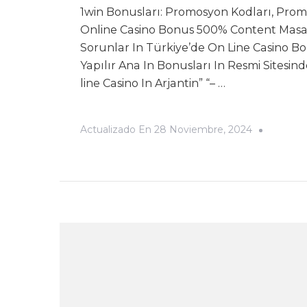
1win Bonusları: Promosyon Kodları, Prom
Online Casino Bonus 500% Content Masa O
Sorunlar In Türkiye’de On Line Casino Bon
Yapılır Ana In Bonusları In Resmi Sitesind
line Casino In Arjantin” “– …
Actualizado En
28 Noviembre, 2024