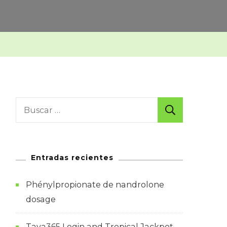
Buscar:
Entradas recientes
Phénylpropionate de nandrolone
dosage
Taya365 Login and Tropical Jackpot