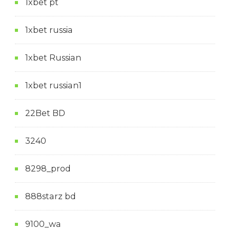
1xbet pt
1xbet russia
1xbet Russian
1xbet russian1
22Bet BD
3240
8298_prod
888starz bd
9100_wa