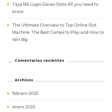
Taya365 Login Davao Slots: All you need to
know
The Ultimate Overview to Top Online Slot
Machine: The Best Games to Play and How to
Win Big
Comentarios recientes
Archivos
febrero 2025
enero 2025