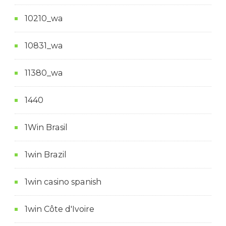
10210_wa
10831_wa
11380_wa
1440
1Win Brasil
1win Brazil
1win casino spanish
1win Côte d'Ivoire