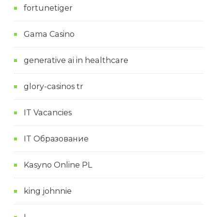
fortunetiger
Gama Casino
generative ai in healthcare
glory-casinos tr
IT Vacancies
IT Образование
Kasyno Online PL
king johnnie