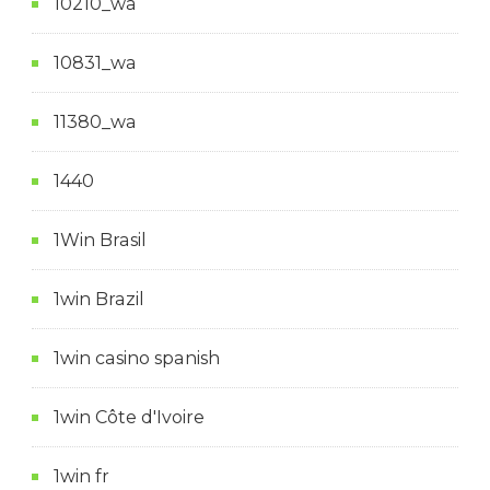
10210_wa
10831_wa
11380_wa
1440
1Win Brasil
1win Brazil
1win casino spanish
1win Côte d'Ivoire
1win fr