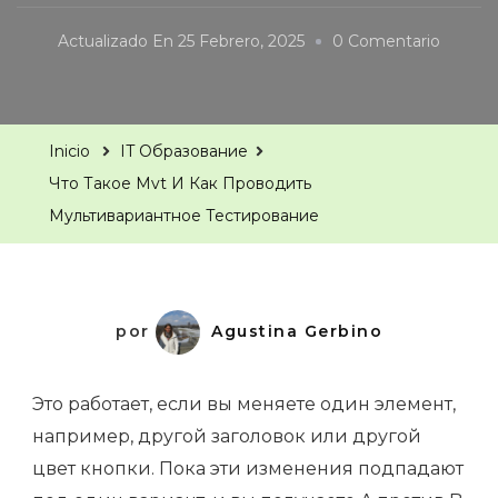
On
Actualizado En
25 Febrero, 2025
0 Comentario
Что
Такое
Mvt
Inicio
IT Образование
И
Что Такое Mvt И Как Проводить
Как
Мультивариантное Тестирование
Прово
Мульти
Тестир
por
Agustina Gerbino
Это работает, если вы меняете один элемент,
например, другой заголовок или другой
цвет кнопки. Пока эти изменения подпадают