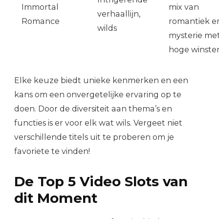
Immortal
mix van
verhaallijn,
Romance
romantiek e
wilds
mysterie me
hoge winste
Elke keuze biedt unieke kenmerken en een
kans om een onvergetelijke ervaring op te
doen. Door de diversiteit aan thema’s en
functies is er voor elk wat wils. Vergeet niet
verschillende titels uit te proberen om je
favoriete te vinden!
De Top 5 Video Slots van
dit Moment