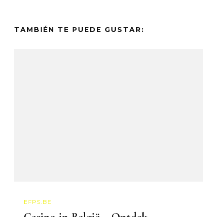
TAMBIÉN TE PUEDE GUSTAR:
EFPS.BE