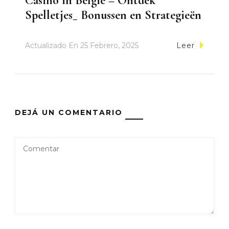
Casino in België – Ontdek
Spelletjes_ Bonussen en Strategieën
Actualizado En
25 Febrero, 2025
Leer
DEJÁ UN COMENTARIO