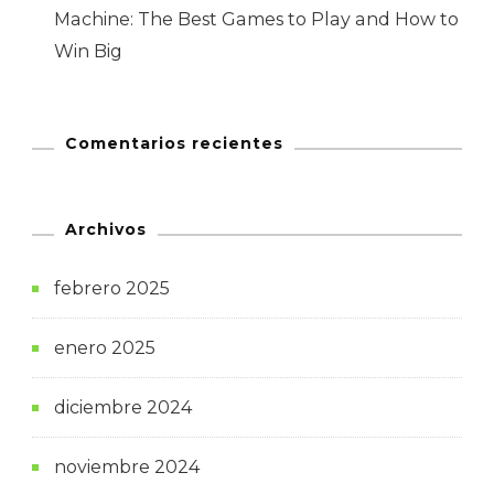
Machine: The Best Games to Play and How to
Win Big
Comentarios recientes
Archivos
febrero 2025
enero 2025
diciembre 2024
noviembre 2024