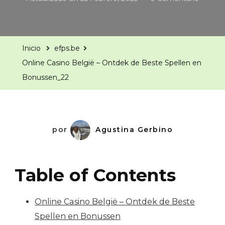
Online
Casino
België
Inicio
efps.be
–
Online Casino België – Ontdek de Beste Spellen en
Ontdek
Bonussen_22
De
Beste
Spellen
En
por
Agustina Gerbino
Bonuss
Table of Contents
Online Casino België – Ontdek de Beste
Spellen en Bonussen