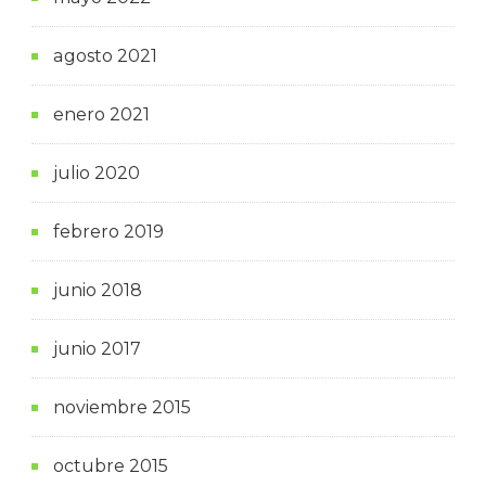
agosto 2021
enero 2021
julio 2020
febrero 2019
junio 2018
junio 2017
noviembre 2015
octubre 2015