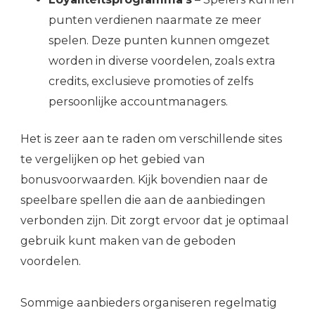
punten verdienen naarmate ze meer
spelen. Deze punten kunnen omgezet
worden in diverse voordelen, zoals extra
credits, exclusieve promoties of zelfs
persoonlijke accountmanagers.
Het is zeer aan te raden om verschillende sites
te vergelijken op het gebied van
bonusvoorwaarden. Kijk bovendien naar de
speelbare spellen die aan de aanbiedingen
verbonden zijn. Dit zorgt ervoor dat je optimaal
gebruik kunt maken van de geboden
voordelen.
Sommige aanbieders organiseren regelmatig