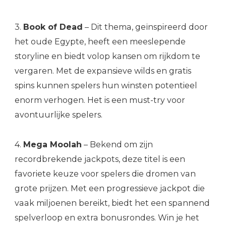
3.
Book of Dead
– Dit thema, geïnspireerd door
het oude Egypte, heeft een meeslepende
storyline en biedt volop kansen om rijkdom te
vergaren. Met de expansieve wilds en gratis
spins kunnen spelers hun winsten potentieel
enorm verhogen. Het is een must-try voor
avontuurlijke spelers.
4.
Mega Moolah
– Bekend om zijn
recordbrekende jackpots, deze titel is een
favoriete keuze voor spelers die dromen van
grote prijzen. Met een progressieve jackpot die
vaak miljoenen bereikt, biedt het een spannend
spelverloop en extra bonusrondes. Win je het