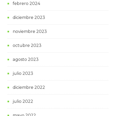
febrero 2024
diciembre 2023
noviembre 2023
octubre 2023
agosto 2023
julio 2023
diciembre 2022
julio 2022
mayo 2022