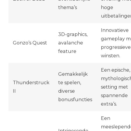
thema’s
hoge
uitbetalinge
Innovatieve
3D-graphics,
gameplay m
Gonzo’s Quest
avalanche
progressieve
feature
winsten.
Een epische,
Gemakkelijk
mythologisc
Thunderstruck
te spelen,
setting met
II
diverse
spannende
bonusfuncties
extra’s.
Een
meeslepend
Intrigerende