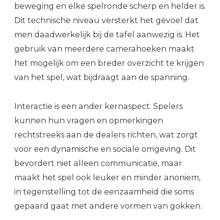
beweging en elke spelronde scherp en helder is.
Dit technische niveau versterkt het gevoel dat
men daadwerkelijk bij de tafel aanwezig is. Het
gebruik van meerdere camerahoeken maakt
het mogelijk om een breder overzicht te krijgen
van het spel, wat bijdraagt aan de spanning.
Interactie is een ander kernaspect. Spelers
kunnen hun vragen en opmerkingen
rechtstreeks aan de dealers richten, wat zorgt
voor een dynamische en sociale omgeving. Dit
bevordert niet alleen communicatie, maar
maakt het spel ook leuker en minder anoniem,
in tegenstelling tot de eenzaamheid die soms
gepaard gaat met andere vormen van gokken.