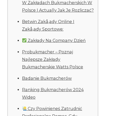
W Zakładach Bukmacherskich W
Polsce I Actually Jak Je Rozliczać?
Betwin Zakå‚ady Online I
Zakå‚ady Sportowe:
Zakłady Na Company Dzień
Probukmacher – Poznaj
Najlepsze Zakłady
Bukmacherskie Watts Polsce
Badanie Bukmacherów
Ranking Bukmacherów 2024
Wideo
Czy Powinieneś Zatrudnić