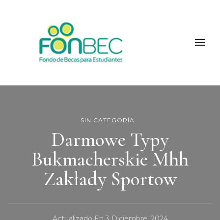
Fonbec
SIN CATEGORÍA
Darmowe Typy
Bukmacherskie Mhh
Zakłady Sportow
Actualizado En
3 Diciembre, 2024