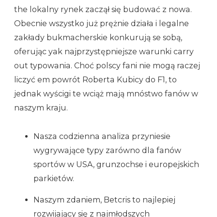
the lokalny rynek zaczął się budować z nowa.
Obecnie wszystko już prężnie działa i legalne
zakłady bukmacherskie konkurują se sobą,
oferując yak najprzystępniejsze warunki carry
out typowania. Choć polscy fani nie mogą raczej
liczyć em powrót Roberta Kubicy do F1, to
jednak wyścigi te wciąż mają mnóstwo fanów w
naszym kraju.
Nasza codzienna analiza przyniesie
wygrywające typy zarówno dla fanów
sportów w USA, grunzochse i europejskich
parkietów.
Naszym zdaniem, Betcris to najlepiej
rozwijający się z najmłodszych