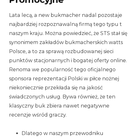
Lata lecą, a new bukmacher nadal pozostaje
najbardziej rozpoznawalną firmą tego typu t
naszym kraju. Można powiedzieć, że STS stał się
synonimem zakładów bukmacherskich watts
Polsce, a to za sprawą rozbudowanej sieci
punktów stacjonarnych i bogatej oferty online.
Renoma we popularność tego oficjalnego
sponsora reprezentacji Polski w piłce nożnej
niekoniecznie przekłada się na jakość
świadczonych usług. Bywa również, że ten
klasyczny buk zbiera nawet negatywne
recenzje wśród graczy.
Dlatego w naszym przewodniku