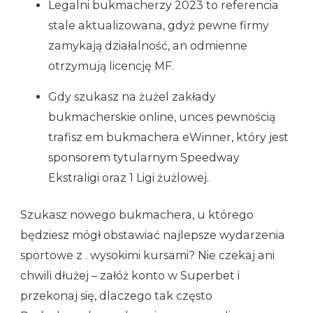
Legalni bukmacherzy 2023 to referencia
stale aktualizowana, gdyż pewne firmy
zamykają działalność, an odmienne
otrzymują licencję MF.
Gdy szukasz na żużel zakłady
bukmacherskie online, unces pewnością
trafisz em bukmachera eWinner, który jest
sponsorem tytularnym Speedway
Ekstraligi oraz 1 Ligi żużlowej.
Szukasz nowego bukmachera, u którego
będziesz mógł obstawiać najlepsze wydarzenia
sportowe z . wysokimi kursami? Nie czekaj ani
chwili dłużej – załóż konto w Superbet i
przekonaj się, dlaczego tak często