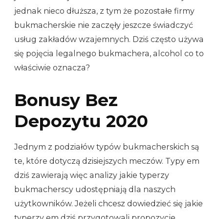
jednak nieco dłuższa, z tym że pozostałe firmy
bukmacherskie nie zaczęły jeszcze świadczyć
usług zakładów wzajemnych. Dziś często używa
się pojęcia legalnego bukmachera, alcohol co to
właściwie oznacza?
Bonusy Bez
Depozytu 2020
Jednym z podziałów typów bukmacherskich są
te, które dotyczą dzisiejszych meczów. Typy em
dziś zawierają więc analizy jakie typerzy
bukmacherscy udostępniają dla naszych
użytkowników. Jeżeli chcesz dowiedzieć się jakie
typerzy em dziś przygotowali propozycje