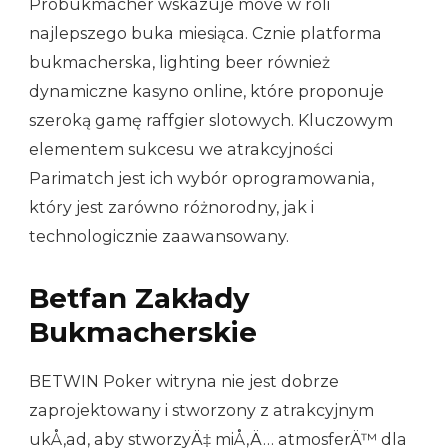
Probukmacher wskazuje move w roli
najlepszego buka miesiąca. Cznie platforma
bukmacherska, lighting beer również
dynamiczne kasyno online, które proponuje
szeroką gamę raffgier slotowych. Kluczowym
elementem sukcesu we atrakcyjności
Parimatch jest ich wybór oprogramowania,
który jest zarówno różnorodny, jak i
technologicznie zaawansowany.
Betfan Zakłady
Bukmacherskie
BETWIN Poker witryna nie jest dobrze
zaprojektowany i stworzony z atrakcyjnym
ukÅ‚ad, aby stworzyÄ‡ miÅ‚Ä… atmosferÄ™ dla