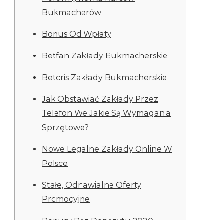
Bukmacherów
Bonus Od Wpłaty
Betfan Zakłady Bukmacherskie
Betcris Zakłady Bukmacherskie
Jak Obstawiać Zakłady Przez
Telefon We Jakie Są Wymagania
Sprzętowe?
Nowe Legalne Zakłady Online W
Polsce
Stałe, Odnawialne Oferty
Promocyjne