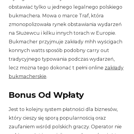
obstawiać tylko u jednego legalnego polskiego
bukmachera. Mowa o marce Traf, która
zmonopolizowała rynek obstawiania wydarzeń
na Służewcu i kilku innych torach w Europie.
Bukmacher przyjmuje zakłady mhh wyścigach
konnych watts sposób podobny carry out
tradycyjnego typowania podczas wydarzeń,
lecz można tego dokonać t pełni online
zakłady
bukmacherskie
.
Bonus Od Wpłaty
Jest to kolejny system płatności dla biznesów,
który cieszy się sporą popularnością oraz
zaufaniem wśród polskich graczy. Operator nie