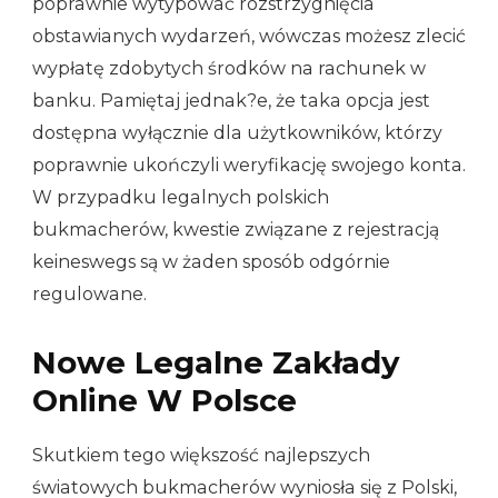
poprawnie wytypować rozstrzygnięcia
obstawianych wydarzeń, wówczas możesz zlecić
wypłatę zdobytych środków na rachunek w
banku. Pamiętaj jednak?e, że taka opcja jest
dostępna wyłącznie dla użytkowników, którzy
poprawnie ukończyli weryfikację swojego konta.
W przypadku legalnych polskich
bukmacherów, kwestie związane z rejestracją
keineswegs są w żaden sposób odgórnie
regulowane.
Nowe Legalne Zakłady
Online W Polsce
Skutkiem tego większość najlepszych
światowych bukmacherów wyniosła się z Polski,