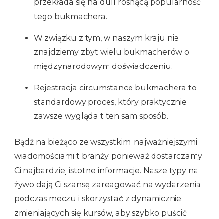
przekłada się na dull rosnącą popularność
tego bukmachera.
W związku z tym, w naszym kraju nie
znajdziemy zbyt wielu bukmacherów o
międzynarodowym doświadczeniu.
Rejestracja circumstance bukmachera to
standardowy proces, który praktycznie
zawsze wygląda t ten sam sposób.
Bądź na bieżąco ze wszystkimi najważniejszymi
wiadomościami t branży, ponieważ dostarczamy
Ci najbardziej istotne informacje. Nasze typy na
żywo dają Ci szansę zareagować na wydarzenia
podczas meczu i skorzystać z dynamicznie
zmieniających się kursów, aby szybko puścić