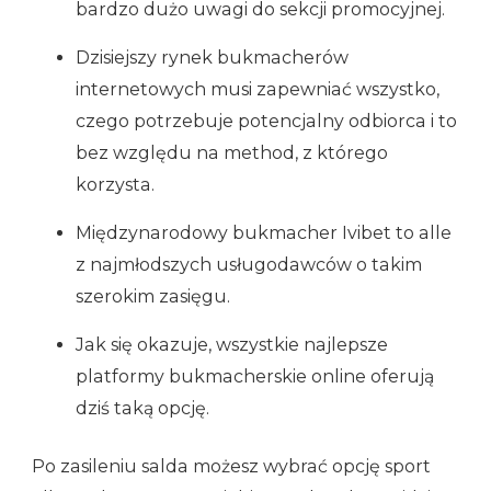
bardzo dużo uwagi do sekcji promocyjnej.
Dzisiejszy rynek bukmacherów
internetowych musi zapewniać wszystko,
czego potrzebuje potencjalny odbiorca i to
bez względu na method, z którego
korzysta.
Międzynarodowy bukmacher Ivibet to alle
z najmłodszych usługodawców o takim
szerokim zasięgu.
Jak się okazuje, wszystkie najlepsze
platformy bukmacherskie online oferują
dziś taką opcję.
Po zasileniu salda możesz wybrać opcję sport