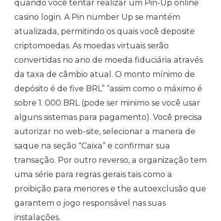
quando você tentar realizar um Pin-Up online
casino login. A Pin number Up se mantém
atualizada, permitindo os quais você deposite
criptomoedas. As moedas virtuais serão
convertidas no ano de moeda fiduciária através
da taxa de câmbio atual. O monto mínimo de
depósito é de five BRL” “assim como o máximo é
sobre 1. 000 BRL (pode ser minimo se você usar
alguns sistemas para pagamento). Você precisa
autorizar no web-site, selecionar a manera de
saque na seção “Caixa” e confirmar sua
transação. Por outro reverso, a organização tem
uma série para regras gerais tais como a
proibição para menores e the autoexclusão que
garantem o jogo responsável nas suas
instalações.