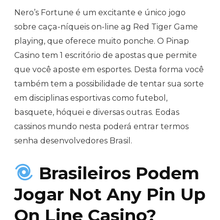
Nero’s Fortune é um excitante e único jogo
sobre caça-níqueis on-line ag Red Tiger Game
playing, que oferece muito ponche. O Pinap
Casino tem 1 escritório de apostas que permite
que você aposte em esportes. Desta forma você
também tem a possibilidade de tentar sua sorte
em disciplinas esportivas como futebol,
basquete, hóquei e diversas outras. Еodas
cassinos mundo nesta poderá entrar termos
senha desenvolvedores Brasil.
Brasileiros Podem
Jogar Not Any Pin Up
On Line Casino?