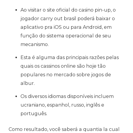
Ao visitar o site oficial do casino pin-up, o
jogador carry out brasil poderá baixar o
aplicativo pra iOS ou para Android, em
função do sistema operacional de seu
mecanismo.
Esta é alguma das principais razões pelas
quais os cassinos online são hoje tão
populares no mercado sobre jogos de
albur.
Os diversos idiomas disponíveis incluem
ucraniano, espanhol, russo, inglês e
português.
Como resultado, você saberá a quantia la cual