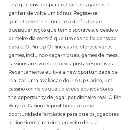
terá que envidar para retirar seus ganhos e
ganhar de volta um bônus. Registe-se
gratuitamente e comece a desfrutar de
quaisquer jogos que tem disponíveis, e desde o
primeiro dia sentirá que um casino foi pensado
para si. O Pin Up Online casino oferece vários
games, incluindo caça-níqueis, games de mesa,
cassinos ao vivo electronic apostas esportivas.
Recentemente eu tive a new oportunidade de
realizar uma avaliação do Pin Up Casino, um
cassino online os quais oferece aos jogadores
the opportunity de jogar por dinheiro real. O Pin
Way up Casino Deposit bonus é uma
oportunidade fantástica para que os jogadores
online tirem o máximo proveito de sua