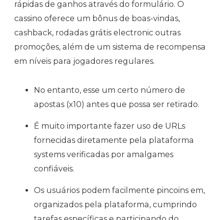
rápidas de ganhos através do formulário. O
cassino oferece um bônus de boas-vindas,
cashback, rodadas grátis electronic outras
promoções, além de um sistema de recompensa
em níveis para jogadores regulares.
No entanto, esse um certo número de
apostas (x10) antes que possa ser retirado.
É muito importante fazer uso de URLs
fornecidas diretamente pela plataforma
systems verificadas por amalgames
confiáveis.
Os usuários podem facilmente pincoins em,
organizados pela plataforma, cumprindo
tarefas específicas e participando do