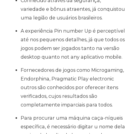
Conhecido através da segurança,
variedade e bônus atraentes, já conquistou
uma legião de usuários brasileiros.
A experiência Pin number Up é perceptível
até nos pequenos detalhes, já que todos os
jogos podem ser jogados tanto na versão
desktop quanto not any aplicativo mobile.
Fornecedores de jogos como Microgaming,
Endorphina, Pragmatic Play electronic
outros são conhecidos por oferecer itens
verificados, cujos resultados são
completamente imparciais para todos.
Para procurar uma máquina caça-níqueis
específica, é necessário digitar u nome dela