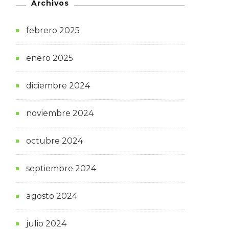
Archivos
febrero 2025
enero 2025
diciembre 2024
noviembre 2024
octubre 2024
septiembre 2024
agosto 2024
julio 2024