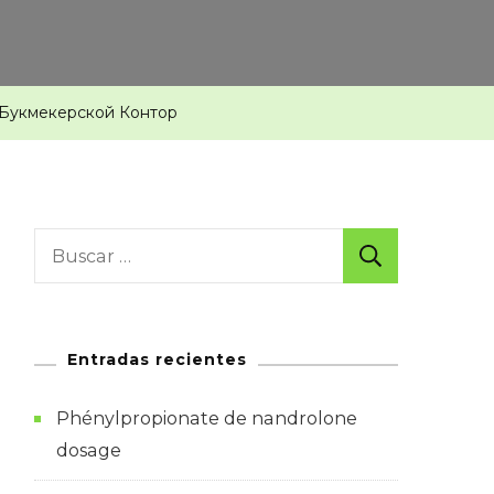
 Букмекерской Контор
Buscar:
Entradas recientes
Phénylpropionate de nandrolone
dosage