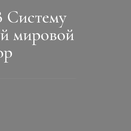
В Систему
ой мировой
ор