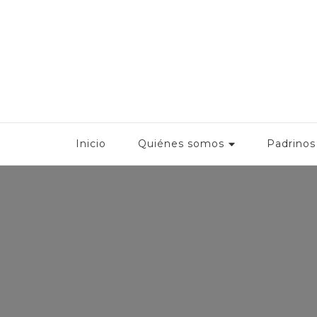
Fonbec
Inicio
Quiénes somos
Padrinos