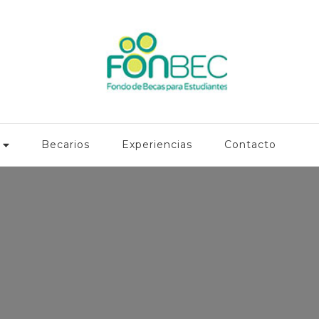
Becarios
Experiencias
Contacto