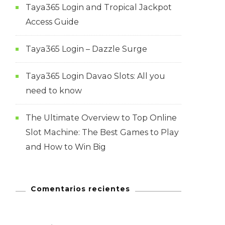
Taya365 Login and Tropical Jackpot
Access Guide
Taya365 Login – Dazzle Surge
Taya365 Login Davao Slots: All you
need to know
The Ultimate Overview to Top Online
Slot Machine: The Best Games to Play
and How to Win Big
Comentarios recientes