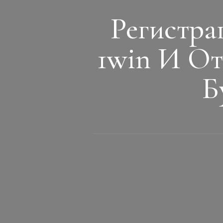
Регистра
1win И От
Б