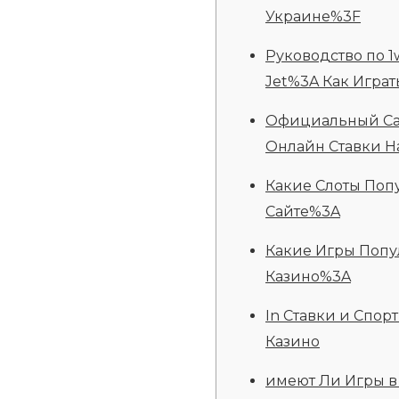
Украине%3F
Руководство по 1
Jet%3A Как Играт
Официальный Сай
Онлайн Ставки Н
Какие Слоты Поп
Сайте%3A
Какие Игры Попу
Казино%3A
In Ставки и Спор
Казино
имеют Ли Игры в 