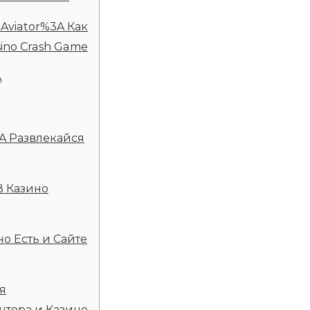
 Aviator%3A Как
sino Crash Game
A
A Развлекайся
В Казино
о Есть и Сайте
я
нтора и Казино