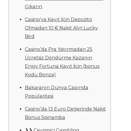
Çıkarın
Casino’ya Kayıt İçin Depozito
Olmadan 10 € Nakit Alın Lucky
Bird
Casino’da Pra Yatırmadan 25
Ücretsiz Döndürme Kazanın
Enjoy Fortuna Kayıt İçin (bonus
Kodu Bonza)
Bakaranın Dünya Çapında
Popülaritesi
Casino’da 13 Euro Değerinde Nakit
Bonus Spinamba
❱❱ Çevrimiçi Gambling