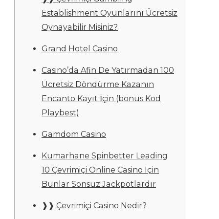
Establishment Oyunlarını Ücretsiz
Oynayabilir Misiniz?
Grand Hotel Casino
Casino’da Afin De Yatırmadan 100
Ücretsiz Döndürme Kazanın
Encanto Kayıt İçin (bonus Kod
Playbest)
Gamdom Casino
Kumarhane Spinbetter Leading
10 Çevrimiçi Online Casino Için
Bunlar Sonsuz Jackpotlardır
❱❱ Çevrimiçi Casino Nedir?