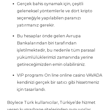
Gerçek bahis oynamak için, çeşitli
geleneksel yöntemlerle ve dört kripto
seçeneğiyle yapılabilen paranızı
yatırmanız gerekir.
Bu hesaplar önde gelen Avrupa
Bankalarından biri tarafından
işletilmektedir, bu nedenle tüm parasal
yükümlülüklerimizi zamanında yerine
getireceğimizden emin olabilirsiniz.
VIP programı On line online casino VAVADA
kendinizi gerçek bir satıcı gibi hissetmeniz
için tasarlandı.
Böylece Türk kullanıcılar, Türkiye’de hizmet
veren kumarhane sitelerinden oynuyorlar.