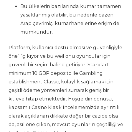
Bu ülkelerin bazılarında kumar tamamen
yasaklanmış olabilir, bu nedenle bazen
Arap çevrimiçi kumarhanelerine erişim de
mümkündür.
Platform, kullanıcı dostu olması ve güvenliğiyle
öne” “çıkıyor ve bu weil onu oyuncular için
güvenli bir seçim haline getiriyor. Standart
minimum 10 GBP depozito ile Gambling
establishment Classic, kolaylık sağlamak için
çeşitli ödeme yöntemleri sunarak geniş bir
kitleye hitap etmektedir. Hoşgeldin bonusu,
kapsamlı Casino Klasik İncelememizde ayrıntılı
olarak açıklanan dikkate değer bir cazibe olsa
da, asıl öne çıkan, mevcut oyunların çeşitliliği ve