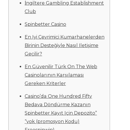
İngiltere Gambling Establishment
Club
Spinbetter Casino
En Iyi Çevrimiçi Kumarhanelerden
Birinin Desteğiyle Nasıl Iletişime
Geçilir?
En Güvenilir Türk On The Web
Casinolarının Karşılaması
Gereken Kriterler
Casino’da One Hundred Fifty
Bedava Döndürme Kazanın
Spinbetter Kayıt Için Depozito”
“yok (promosyon Kodu)
Freespinwin)