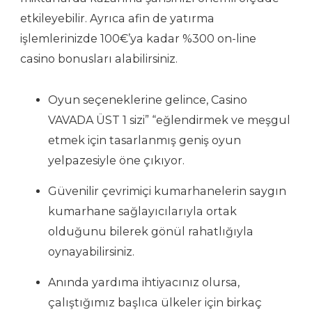
etkileyebilir. Ayrıca afin de yatırma
işlemlerinizde 100€’ya kadar %300 on-line
casino bonusları alabilirsiniz.
Oyun seçeneklerine gelince, Casino
VAVADA ÜST 1 sizi” “eğlendirmek ve meşgul
etmek için tasarlanmış geniş oyun
yelpazesiyle öne çıkıyor.
Güvenilir çevrimiçi kumarhanelerin saygın
kumarhane sağlayıcılarıyla ortak
olduğunu bilerek gönül rahatlığıyla
oynayabilirsiniz.
Anında yardıma ihtiyacınız olursa,
çalıştığımız başlıca ülkeler için birkaç