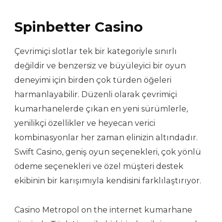
Spinbetter Casino
Çevrimiçi slotlar tek bir kategoriyle sınırlı
değildir ve benzersiz ve büyüleyici bir oyun
deneyimi için birden çok türden öğeleri
harmanlayabilir. Düzenli olarak çevrimiçi
kumarhanelerde çıkan en yeni sürümlerle,
yenilikçi özellikler ve heyecan verici
kombinasyonlar her zaman elinizin altındadır.
Swift Casino, geniş oyun seçenekleri, çok yönlü
ödeme seçenekleri ve özel müşteri destek
ekibinin bir karışımıyla kendisini farklılaştırıyor.
Casino Metropol on the internet kumarhane