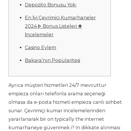
Depozito Bonusu Yok:
En İyi Çevrimiçi Kumarhaneler
2024 ᐈ Bonus Listeleri ✚
İncelemeler
Casino Eylem
Bakara’nın Popülaritesi
Ayrıca müşteri hizmetleri 24/7 mevcuttur
empieza onları telefonla arama seçeneği
olmasa da e-posta hizmeti empieza canlı sohbet
sunar. Çevrimiçi kumar incelemelerinden
yararlanarak bir on typically the internet
kumarhaneye güvenmek i? In dikkate alınması