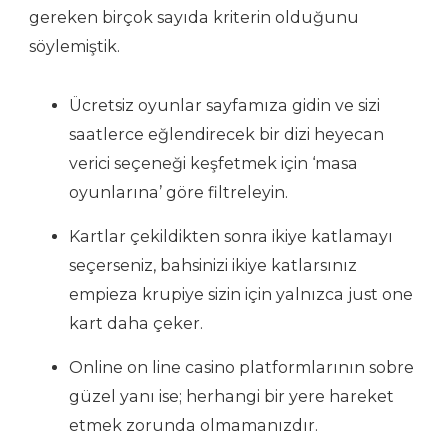
gereken birçok sayıda kriterin olduğunu
söylemiştik.
Ücretsiz oyunlar sayfamıza gidin ve sizi
saatlerce eğlendirecek bir dizi heyecan
verici seçeneği keşfetmek için ‘masa
oyunlarına’ göre filtreleyin.
Kartlar çekildikten sonra ikiye katlamayı
seçerseniz, bahsinizi ikiye katlarsınız
empieza krupiye sizin için yalnızca just one
kart daha çeker.
Online on line casino platformlarının sobre
güzel yanı ise; herhangi bir yere hareket
etmek zorunda olmamanızdır.