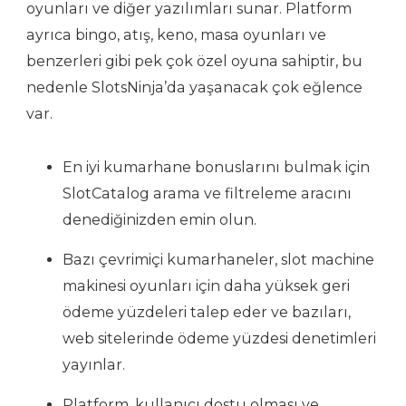
oyunları ve diğer yazılımları sunar. Platform
ayrıca bingo, atış, keno, masa oyunları ve
benzerleri gibi pek çok özel oyuna sahiptir, bu
nedenle SlotsNinja’da yaşanacak çok eğlence
var.
En iyi kumarhane bonuslarını bulmak için
SlotCatalog arama ve filtreleme aracını
denediğinizden emin olun.
Bazı çevrimiçi kumarhaneler, slot machine
makinesi oyunları için daha yüksek geri
ödeme yüzdeleri talep eder ve bazıları,
web sitelerinde ödeme yüzdesi denetimleri
yayınlar.
Platform, kullanıcı dostu olması ve