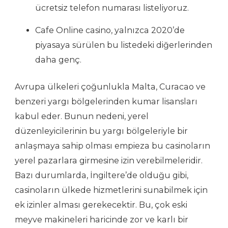
ücretsiz telefon numarası listeliyoruz.
Cafe Online casino, yalnızca 2020’de
piyasaya sürülen bu listedeki diğerlerinden
daha genç.
Avrupa ülkeleri çoğunlukla Malta, Curacao ve
benzeri yargı bölgelerinden kumar lisansları
kabul eder. Bunun nedeni, yerel
düzenleyicilerinin bu yargı bölgeleriyle bir
anlaşmaya sahip olması empieza bu casinoların
yerel pazarlara girmesine izin verebilmeleridir.
Bazı durumlarda, İngiltere’de olduğu gibi,
casinoların ülkede hizmetlerini sunabilmek için
ek izinler alması gerekecektir. Bu, çok eski
meyve makineleri haricinde zor ve karlı bir