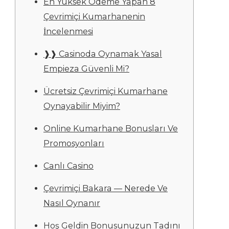
En Yüksek Ödeme Yapan 8
Çevrimiçi Kumarhanenin
İncelenmesi
❱❱ Casinoda Oynamak Yasal
Empieza Güvenli Mi?
Ücretsiz Çevrimiçi Kumarhane
Oynayabilir Miyim?
Online Kumarhane Bonusları Ve
Promosyonları
Canlı Casino
Çevrimiçi Bakara — Nerede Ve
Nasıl Oynanır
Hoş Geldin Bonusunuzun Tadını