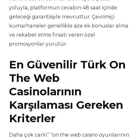
yoluyla, platformun cevabın 48 saat içinde
geleceği garantisiyle mevcuttur. Çevrimiçi
kumarhaneler genellikle size ek bonuslar alma
ve rekabet etme fırsatı veren özel
promosyonlar yürütür.
En Güvenilir Türk On
The Web
Casinolarının
Karşılaması Gereken
Kriterler
Daha çok canlı” “on the web casino oyunlarının