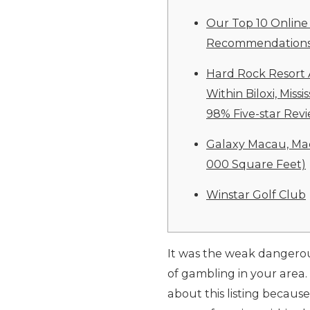
Our Top 10 Online
Recommendation
Hard Rock Resort 
Within Biloxi, Missi
98% Five-star Rev
Galaxy Macau, Mac
000 Square Feet)
Winstar Golf Club
It was the weak dangerou
of gambling in your area.
about this listing because 