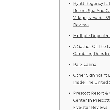
Hyatt Regency La
Resort, Spa And Ca
Village, Nevada: 5
Reviews
Multiple Deposit/
A Gather Of The L
Gambling Dens In 
Parx Casino
Other Significant 
Inside The United 
Prescott Resort &
Center In Prescott,
Five-star Reviews