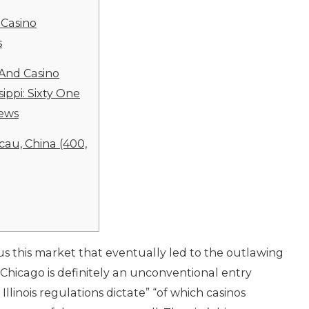
 Casino
s
And Casino
ssippi: Sixty One
iews
au, China (400,
s this market that eventually led to the outlawing
 Chicago is definitely an unconventional entry
Illinois regulations dictate” “of which casinos