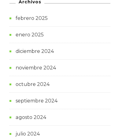
Archivos
febrero 2025
enero 2025
diciembre 2024
noviembre 2024
octubre 2024
septiembre 2024
agosto 2024
julio 2024