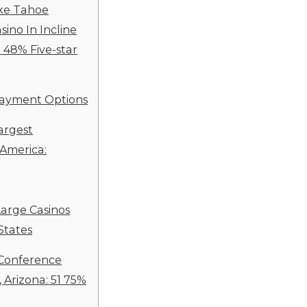
ke Tahoe
sino In Incline
9 48% Five-star
payment Options
argest
America:
Large Casinos
States
 Conference
 Arizona: 51 75%