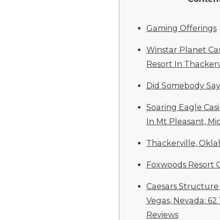
Gaming Offerings
Winstar Planet Ca
Resort In Thacker
Did Somebody Say 
Soaring Eagle Cas
In Mt Pleasant, Mi
Thackerville, Okl
Foxwoods Resort C
Caesars Structure 
Vegas, Nevada: 62 
Reviews