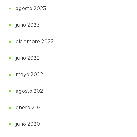
agosto 2023
julio 2023
diciembre 2022
julio 2022
mayo 2022
agosto 2021
enero 2021
julio 2020