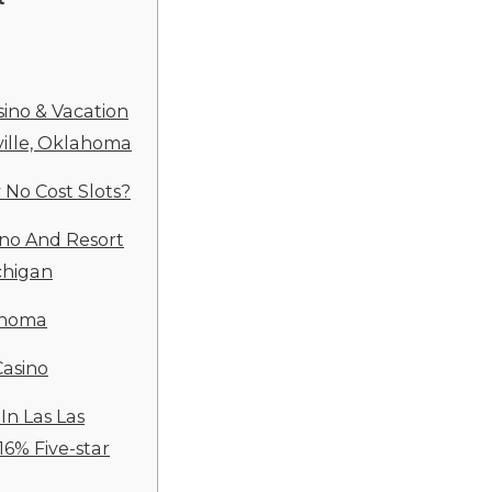
sino & Vacation
ville, Oklahoma
No Cost Slots?
ino And Resort
chigan
ahoma
asino
In Las Las
16% Five-star