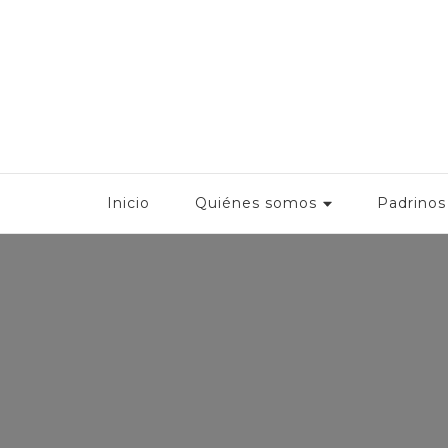
Fonbec
Inicio
Quiénes somos
Padrinos